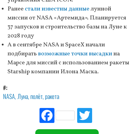
управления США ICON.
Ранее
стали известны данные
лунной
миссии от NASA «Артемида». Планируется
37 запусков и строительство базы на Луне к
2028 году
А в сентябре NASA и SpaceX начали
подбирать
возможные точки высадки
на
Марсе для миссий с использованием ракеты
Starshiр компании Илона Маска.
#
NASA
Луна
полёт
ракета
Fac
Tw
ebo
itte
ok
r