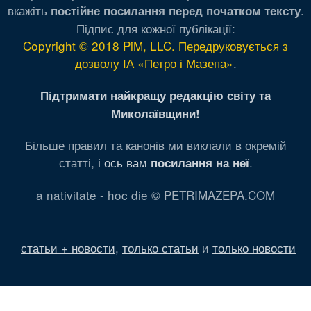
вкажіть
.
постійне посилання перед початком тексту
Підпис для кожної публікації:
Copyright © 2018 PiM, LLC. Передруковується з
дозволу ІА «Петро і Мазепа»
.
Підтримати найкращу редакцію світу та
Миколаївщини!
Більше правил та канонів ми виклали в окремій
статті,
і ось вам
.
посилання на неї
a nativitate - hoc die © PETRIMAZEPA.COM
статьи + новости
,
только статьи
и
только новости