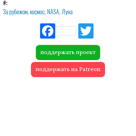
#
За рубежом
космос
NASA
Луна
Fac
Tw
ebo
itte
ok
r
поддержать проект
поддержать на Patreon