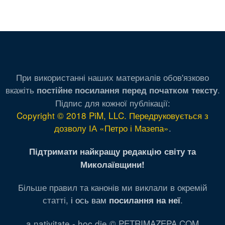
При використанні наших материалів обов'язково
вкажіть
.
постійне посилання перед початком тексту
Підпис для кожної публікації:
Copyright © 2018 PiM, LLC. Передруковується з
дозволу ІА «Петро і Мазепа»
.
Підтримати найкращу редакцію світу та
Миколаївщини!
Більше правил та канонів ми виклали в окремій
статті,
і ось вам
.
посилання на неї
a nativitate - hoc die © PETRIMAZEPA.COM