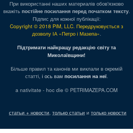
При використанні наших материалів обов'язково
вкажіть
.
постійне посилання перед початком тексту
Підпис для кожної публікації:
Copyright © 2018 PiM, LLC. Передруковується з
дозволу ІА «Петро і Мазепа»
.
Підтримати найкращу редакцію світу та
Миколаївщини!
Більше правил та канонів ми виклали в окремій
статті,
і ось вам
.
посилання на неї
a nativitate - hoc die © PETRIMAZEPA.COM
статьи + новости
,
только статьи
и
только новости