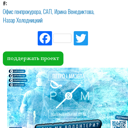
#
Офис генпрокурора
САП
Ирина Венедиктова
Назар Холодницкий
Fac
Tw
ebo
itte
ok
r
поддержать проект