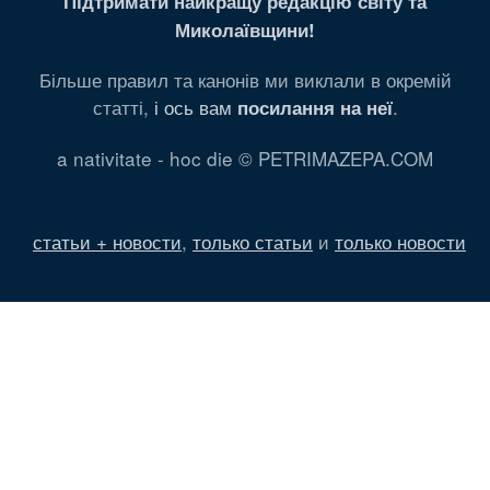
Підтримати найкращу редакцію світу та
Миколаївщини!
Більше правил та канонів ми виклали в окремій
статті,
і ось вам
.
посилання на неї
a nativitate - hoc die © PETRIMAZEPA.COM
статьи + новости
,
только статьи
и
только новости