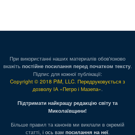
При використанні наших материалів обов'язково
вкажіть
.
постійне посилання перед початком тексту
Підпис для кожної публікації:
Copyright © 2018 PiM, LLC. Передруковується з
дозволу ІА «Петро і Мазепа»
.
Підтримати найкращу редакцію світу та
Миколаївщини!
Більше правил та канонів ми виклали в окремій
статті,
і ось вам
.
посилання на неї