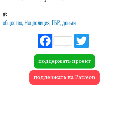
#
общество
Нацполиция
ГБР
деньги
Fac
Tw
ebo
itte
ok
r
поддержать проект
поддержать на Patreon