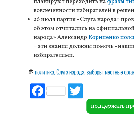
планируют переходить на
фразы тип
вовлеченности избирателей в решен
26 июля партия «Слуга народа» про
об этом отчитались на официальной
народа» Александр
Корниенко пояс
– эти знания должны помочь «наши
избирателями.
#
политика
Слуга народа
выборы
местные орга
Fac
Tw
ebo
itte
ok
r
поддержать пр