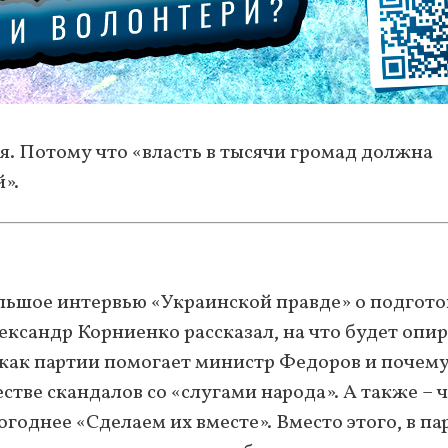
бя. Потому что «власть в тысячи громад должна
».
ольшое интервью «Украинской правде» о подгото
сандр Корниенко рассказал, на что будет опир
 как партии помогает министр Федоров и почему
тве скандалов со «слугами народа». А также – 
годнее «Сделаем их вместе». Вместо этого, в па