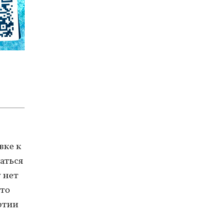
вке к
аться
 нет
что
ртии