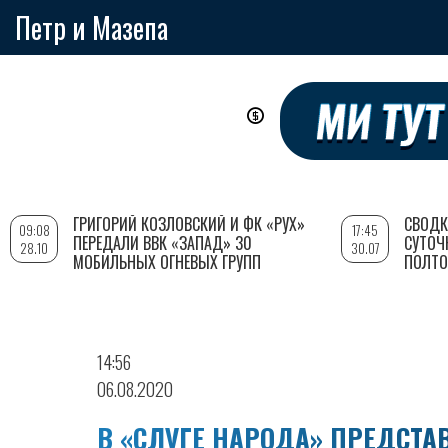
Петр и Мазепа
Перейти
к
основному
содержанию
ГРИГОРИЙ КОЗЛОВСКИЙ И ФК «РУХ»
СВОДК
09:08
17:45
ПЕРЕДАЛИ ВВК «ЗАПАД» 30
СУТОЧ
28.10
30.07
МОБИЛЬНЫХ ОГНЕВЫХ ГРУПП
ПОЛТО
14:56
06.08.2020
В «СЛУГЕ НАРОДА» ПРЕДСТ