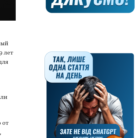
вый
9 лет
для
или
 от
,