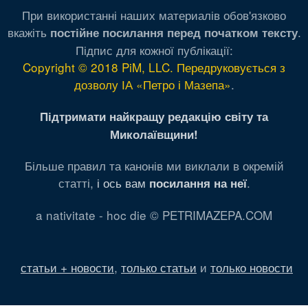
При використанні наших материалів обов'язково
вкажіть
.
постійне посилання перед початком тексту
Підпис для кожної публікації:
Copyright © 2018 PiM, LLC. Передруковується з
дозволу ІА «Петро і Мазепа»
.
Підтримати найкращу редакцію світу та
Миколаївщини!
Більше правил та канонів ми виклали в окремій
статті,
і ось вам
.
посилання на неї
a nativitate - hoc die © PETRIMAZEPA.COM
статьи + новости
,
только статьи
и
только новости