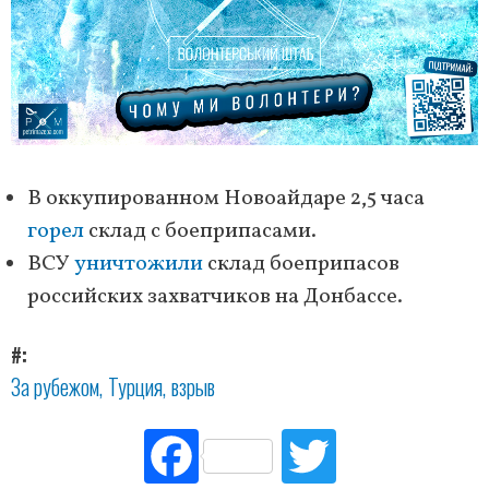
В оккупированном Новоайдаре 2,5 часа
горел
склад с боеприпасами.
ВСУ
уничтожили
склад боеприпасов
российских захватчиков на Донбассе.
#
За рубежом
Турция
взрыв
Fac
Tw
ebo
itte