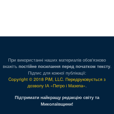
При використанні наших материалів обов'язково
вкажіть
.
постійне посилання перед початком тексту
Підпис для кожної публікації:
Copyright © 2018 PiM, LLC. Передруковується з
дозволу ІА «Петро і Мазепа»
.
Підтримати найкращу редакцію світу та
Миколаївщини!