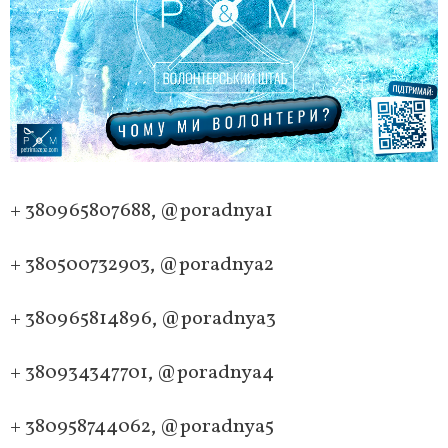
+ 380965807688, @poradnya1
+ 380500732903, @poradnya2
+ 380965814896, @poradnya3
+ 380934347701, @poradnya4
+ 380958744062, @poradnya5