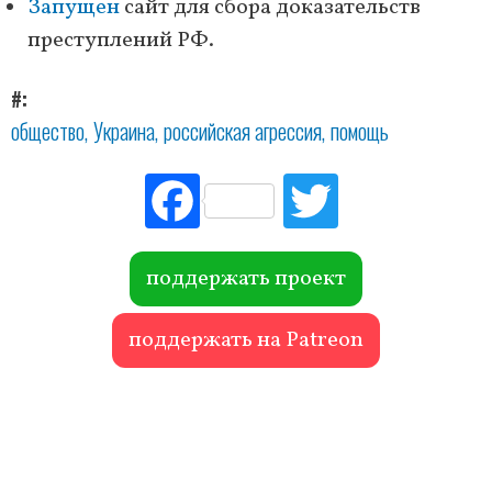
Запущен
сайт для сбора доказательств
преступлений РФ.
#
общество
Украина
российская агрессия
помощь
Fac
Tw
ebo
itte
ok
r
поддержать проект
поддержать на Patreon