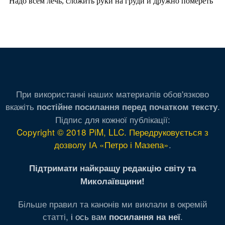
При використанні наших материалів обов'язково
вкажіть
.
постійне посилання перед початком тексту
Підпис для кожної публікації:
Copyright © 2018 PiM, LLC. Передруковується з
дозволу ІА «Петро і Мазепа»
.
Підтримати найкращу редакцію світу та
Миколаївщини!
Більше правил та канонів ми виклали в окремій
статті,
і ось вам
.
посилання на неї