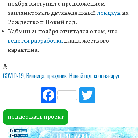
ноября выступил с предложением
запланировать двухнедельный
локдаун
на
Рождество и Новый год.
Кабмин 21 ноября отчитался о том, что
ведется разработка
плана жесткого
карантина.
#
COVID-19
Винница
праздник
Новый год
коронавирус
Fac
Tw
ebo
itte
ok
r
поддержать проект