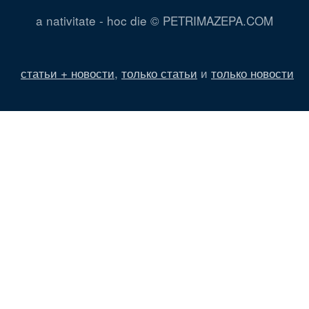
a nativitate - hoc die © PETRIMAZEPA.COM
статьи + новости
,
только статьи
и
только новости