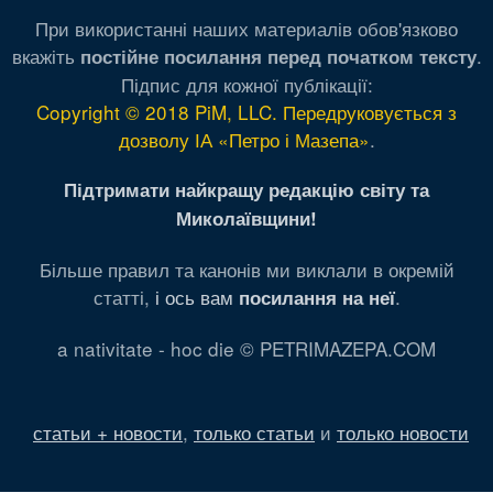
При використанні наших материалів обов'язково
вкажіть
.
постійне посилання перед початком тексту
Підпис для кожної публікації:
Copyright © 2018 PiM, LLC. Передруковується з
дозволу ІА «Петро і Мазепа»
.
Підтримати найкращу редакцію світу та
Миколаївщини!
Більше правил та канонів ми виклали в окремій
статті,
і ось вам
.
посилання на неї
a nativitate - hoc die © PETRIMAZEPA.COM
статьи + новости
,
только статьи
и
только новости