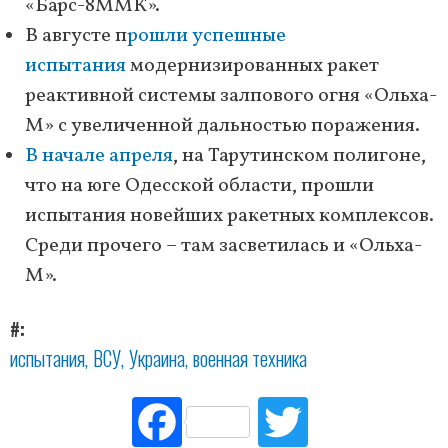
«Барс-8ММК».
В августе п
рошли успешные
испытания
модернизированных ракет
реактивной системы залпового огня «Ольха-
М» с увеличенной дальностью поражения.
В начале апреля
, на Тарутинском полигоне,
что на юге Одесской области, прошли
испытания новейших ракетных комплексов.
Среди прочего – там засветилась и «Ольха-
М».
#
испытания
ВСУ
Украина
военная техника
Fac
Tw
ebo
itte