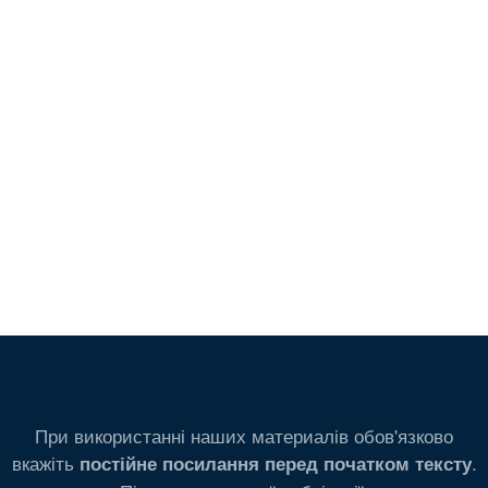
При використанні наших материалів обов'язково
вкажіть
.
постійне посилання перед початком тексту