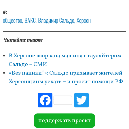
#
общество
ВАКС
Владимир Сальдо
Херсон
Читайте также
В Херсоне взорвана машина с гауляйтером
Сальдо – СМИ
«Без паники!»: Сальдо призывает жителей
Херсонщины уехать – и просит помощи РФ
Fac
Tw
ebo
itte
ok
r
поддержать проект