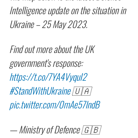
Intelligence update on the situation in
Ukraine – 25 May 2023.
Find out more about the UK
government's response:
https://t.co/7YA4VyquI2
#StandWithUkraine
🇺🇦
pic.twitter.com/0mAe57lndB
— Ministry of Defence 🇬🇧