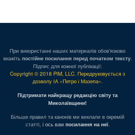
При використанні наших материалів обов'язково
вкажіть
.
постійне посилання перед початком тексту
Підпис для кожної публікації:
Copyright © 2018 PiM, LLC. Передруковується з
дозволу ІА «Петро і Мазепа»
.
Підтримати найкращу редакцію світу та
Миколаївщини!
Більше правил та канонів ми виклали в окремій
статті,
і ось вам
.
посилання на неї