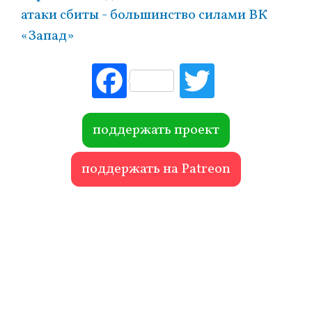
атаки сбиты - большинство силами ВК
«Запад»
Fac
Tw
ebo
itte
ok
r
поддержать проект
поддержать на Patreon