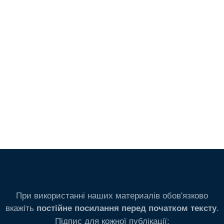
При використанні наших материалів обов'язково
вкажіть
.
постійне посилання перед початком тексту
Підпис для кожної публікації: