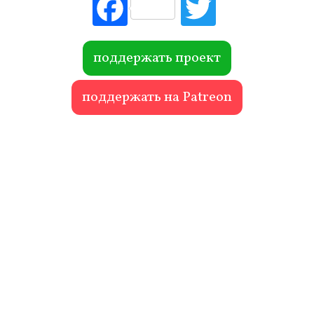
Fac
Tw
ebo
itte
ok
r
поддержать проект
поддержать на Patreon