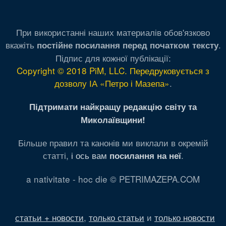
При використанні наших материалів обов'язково
вкажіть
.
постійне посилання перед початком тексту
Підпис для кожної публікації:
Copyright © 2018 PiM, LLC. Передруковується з
дозволу ІА «Петро і Мазепа»
.
Підтримати найкращу редакцію світу та
Миколаївщини!
Більше правил та канонів ми виклали в окремій
статті,
і ось вам
.
посилання на неї
a nativitate - hoc die © PETRIMAZEPA.COM
статьи + новости
,
только статьи
и
только новости