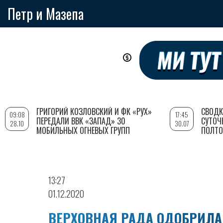
Петр и Мазепа
Перейти
к
основному
содержанию
ГРИГОРИЙ КОЗЛОВСКИЙ И ФК «РУХ»
СВОДК
09:08
17:45
ПЕРЕДАЛИ ВВК «ЗАПАД» 30
СУТОЧ
28.10
30.07
МОБИЛЬНЫХ ОГНЕВЫХ ГРУПП
ПОЛТО
13:27
01.12.2020
ВЕРХОВНАЯ РАДА ОДОБРИЛА