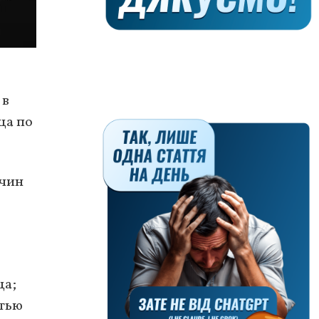
 в
ца по
жчин
ца;
стью