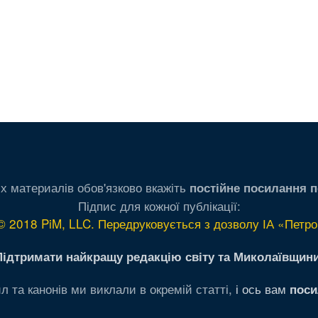
х материалів обов'язково вкажіть
постійне посилання п
Підпис для кожної публікації:
© 2018 PiM, LLC. Передруковується з дозволу ІА «Петро
Підтримати найкращу редакцію світу та Миколаївщини
л та канонів ми виклали в окремій статті,
і ось вам
поси