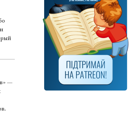
бо
ан
орый
ов» —
х
в.