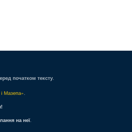
.
еред початком тексту
 і Мазепа»
.
!
.
лання на неї