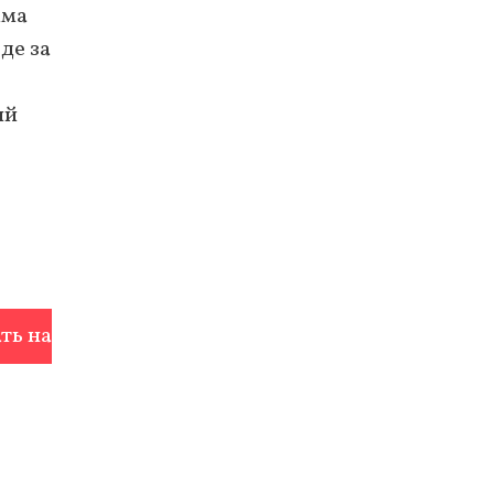
мма
де за
ий
ть на