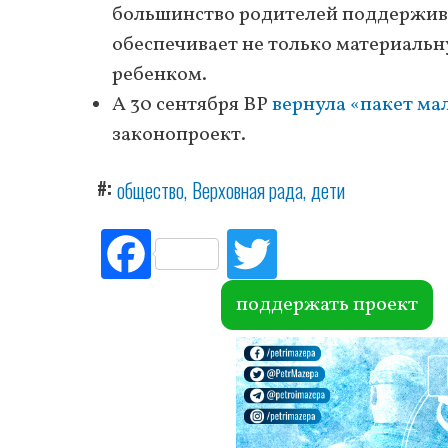
большинство родителей поддержив
обеспечивает не только материаль
ребенком.
А 30 сентября ВР
вернула «пакет м
законопроект.
#
общество
Верховная рада
дети
Fac
Tw
ebo
itte
ok
r
поддержать проект