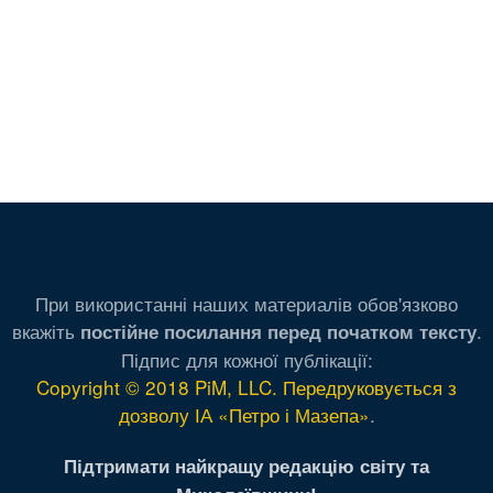
При використанні наших материалів обов'язково
вкажіть
.
постійне посилання перед початком тексту
Підпис для кожної публікації:
Copyright © 2018 PiM, LLC. Передруковується з
дозволу ІА «Петро і Мазепа»
.
Підтримати найкращу редакцію світу та