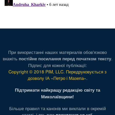
При використанні наших материалів обов'язково
вкажіть
.
постійне посилання перед початком тексту
Підпис для кожної публікації:
Copyright © 2018 PiM, LLC. Передруковується з
дозволу ІА «Петро і Мазепа»
.
Підтримати найкращу редакцію світу та
Миколаївщини!
Більше правил та канонів ми виклали в окремій
статті,
і ось вам
.
посилання на неї