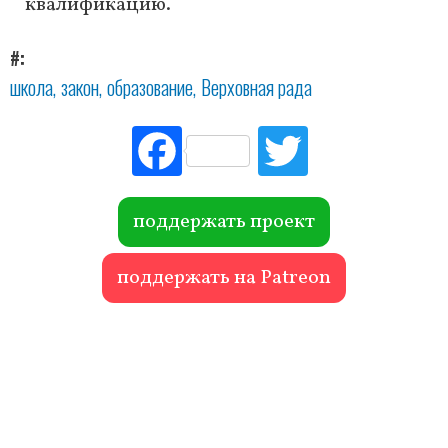
квалификацию.
#
школа
закон
образование
Верховная рада
Fac
Tw
ebo
itte
ok
r
поддержать проект
поддержать на Patreon