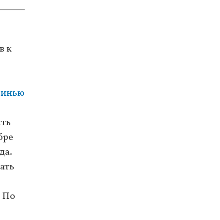
в к
винью
ить
ябре
да.
ать
 По