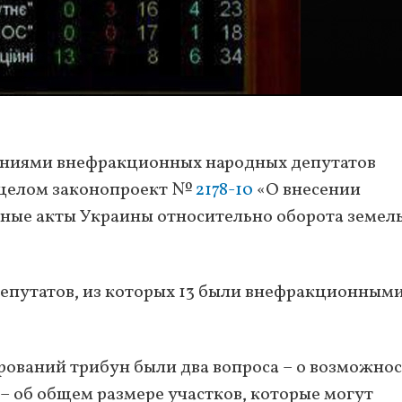
ениями внефракционных народных депутатов
в целом законопроект №
2178-10
«О внесении
ные акты Украины относительно оборота земел
епутатов, из которых 13 были внефракционными
ований трибун были два вопроса – о возможно
 – об общем размере участков, которые могут