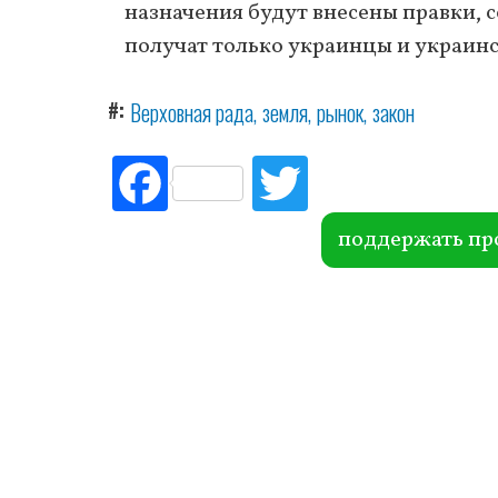
назначения будут внесены правки, 
получат только украинцы и украин
#
Верховная рада
земля
рынок
закон
Fac
Tw
ebo
itte
ok
r
поддержать пр