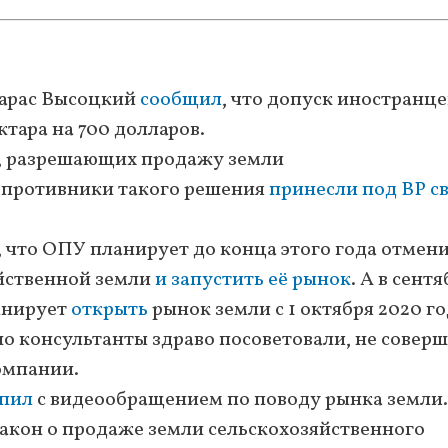
Тарас Высоцкий
сообщил
, что допуск иностранце
тара на 700 долларов.
в, разрешающих продажу земли
, противники такого решения
принесли под ВР с
, что ОПУ планирует до конца этого года отмен
йственной земли
и запустить её рынок
. А в сент
ланирует
открыть
рынок земли с 1 октября 2020 го
 но консультанты здраво посоветовали, не соверш
омпании.
пил
с видеообращением по поводу рынка земли.
 закон о продаже земли сельскохозяйственного