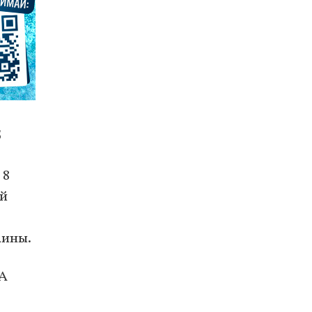
5
 8
ой
аины.
 А