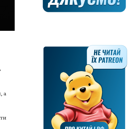
ь
, а
сти