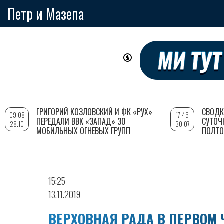
Петр и Мазепа
Перейти
к
основному
содержанию
ГРИГОРИЙ КОЗЛОВСКИЙ И ФК «РУХ»
СВОДК
09:08
17:45
ПЕРЕДАЛИ ВВК «ЗАПАД» 30
СУТОЧ
28.10
30.07
МОБИЛЬНЫХ ОГНЕВЫХ ГРУПП
ПОЛТО
15:25
13.11.2019
ВЕРХОВНАЯ РАДА В ПЕРВОМ 