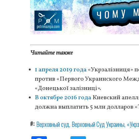
Читайте также
1 апреля 2019 года
«Укрзалізниця» по
против «Первого Украинского Межд
«Донецької залізниці».
В октябре 2016 года
Киевский апелл
должна выплатить 5 млн долларов «
#
Верховный суд
Верховный Суд Украины
«Укр