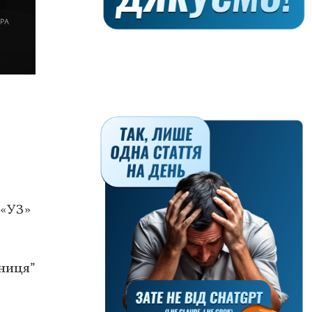
 «УЗ»
ниця”