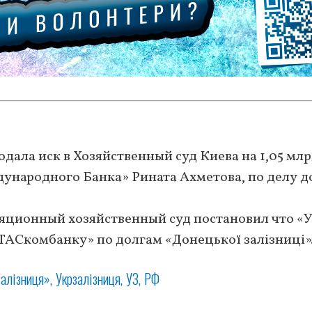
дала иск в Хозяйственный суд Киева на 1,05 млр
ународного Банка» Рината Ахметова, по делу д
яционный хозяйственный суд постановил что «
ТАСкомбанку» по долгам «Донецької залізниці»
залізниця»
Укрзалізниця
УЗ
РФ