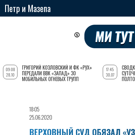
Петр и Мазепа
Перейти
к
основному
содержанию
ГРИГОРИЙ КОЗЛОВСКИЙ И ФК «РУХ»
СВОДК
09:08
17:45
ПЕРЕДАЛИ ВВК «ЗАПАД» 30
СУТОЧ
28.10
30.07
МОБИЛЬНЫХ ОГНЕВЫХ ГРУПП
ПОЛТО
18:05
25.06.2020
ВЕРХОВНЫЙ СУД ОБЯЗАЛ «У