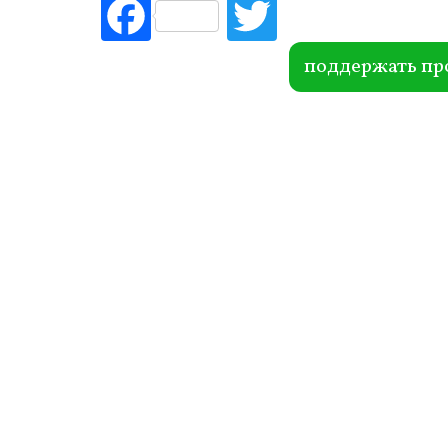
Fac
Tw
ebo
itte
ok
r
поддержать пр