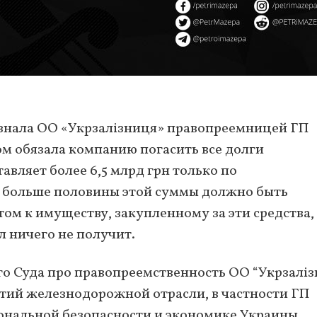
изнала ОО «Укрзалізниця» правопреемницей ГП
ом обязала компанию погасить все долги
авляет более 6,5 млрд грн только по
 больше половины этой суммы должно быть
ом к имуществу, закупленному за эти средства,
л ничего не получит.
о Суда про правопреемственность ОО “Укрзаліз
тий железнодорожной отрасли, в частности ГП
ональной безопасности и экономике Украины.