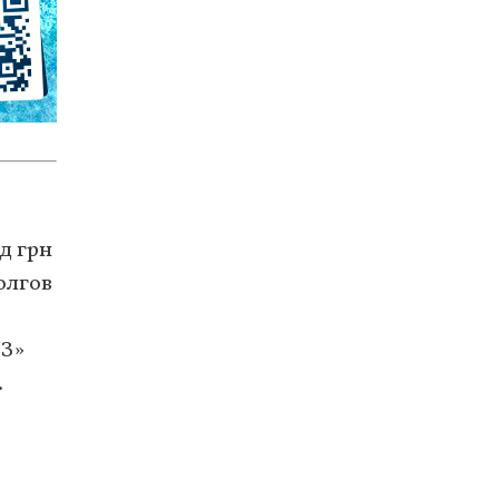
д грн
олгов
УЗ»
.