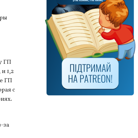
еры
у ГП
и 1,2
е ГП
рая с
иях.
-за