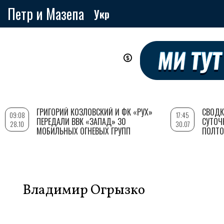
Петр и Мазепа
Укр
Перейти
к
основному
содержанию
ГРИГОРИЙ КОЗЛОВСКИЙ И ФК «РУХ»
СВОДК
09:08
17:45
ПЕРЕДАЛИ ВВК «ЗАПАД» 30
СУТОЧ
28.10
30.07
МОБИЛЬНЫХ ОГНЕВЫХ ГРУПП
ПОЛТО
Владимир Огрызко