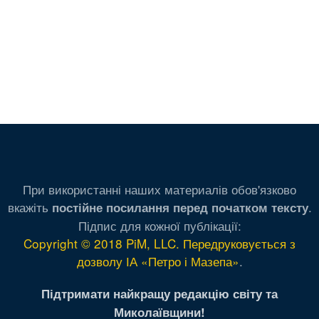
При використанні наших материалів обов'язково
вкажіть
.
постійне посилання перед початком тексту
Підпис для кожної публікації:
Copyright © 2018 PiM, LLC. Передруковується з
дозволу ІА «Петро і Мазепа»
.
Підтримати найкращу редакцію світу та
Миколаївщини!