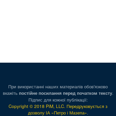
При використанні наших материалів обов'язково
вкажіть
.
постійне посилання перед початком тексту
Підпис для кожної публікації:
Copyright © 2018 PiM, LLC. Передруковується з
дозволу ІА «Петро і Мазепа»
.