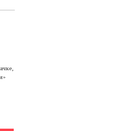
ачке,
и»