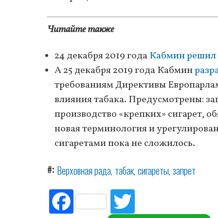
Читайте также
24 декабря 2019 года
Кабмин решил
А 25 декабря 2019 года Кабмин
разр
требованиям Директивы Европарламе
влияния табака. Предусмотрены: зап
производство «крепких» сигарет, о
новая терминология и урегулирован
сигаретами пока не сложилось.
#
Верховная рада
табак
сигареты
запрет
Fac
Tw
ebo
itte