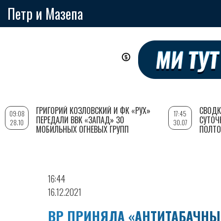
Петр и Мазепа
Перейти
к
основному
содержанию
ГРИГОРИЙ КОЗЛОВСКИЙ И ФК «РУХ»
СВОДК
09:08
17:45
ПЕРЕДАЛИ ВВК «ЗАПАД» 30
СУТОЧ
28.10
30.07
МОБИЛЬНЫХ ОГНЕВЫХ ГРУПП
ПОЛТО
16:44
16.12.2021
ВР ПРИНЯЛА «АНТИТАБАЧНЫ