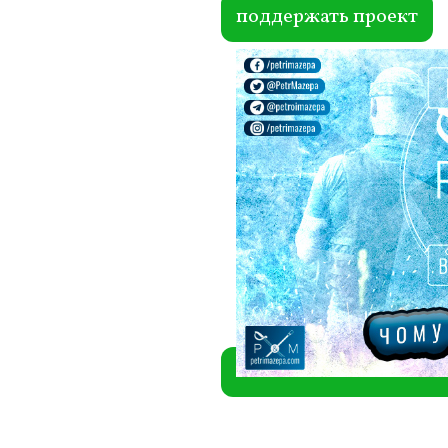
ok
r
поддержать проект