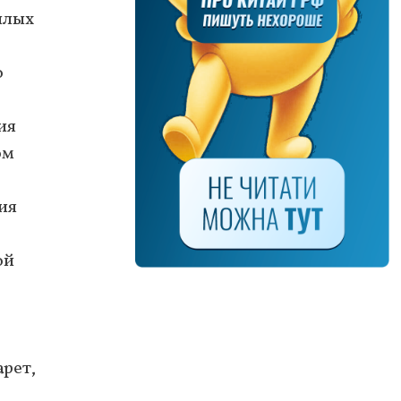
илых
о
ия
ом
ия
ой
арет,