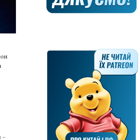
 он
я
 –