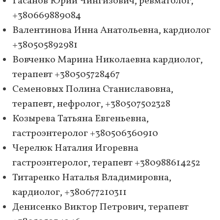
Гасанов Юрий Чингизович, ревматолог,
+380669889084
Валентинова Инна Анатольевна, кардиолог
+380505892981
Вовченко Марина Николаевна кардиолог,
терапевт +380505728467
Семеновых Полина Станиславовна,
терапевт, нефролог, +380507502328
Козырева Татьяна Евгеньевна,
гастроэнтеролог +380506360910
Черелюк Наталия Игоревна
гастроэнтеролог, терапевт +380988614252
Титаренко Наталья Владимировна,
кардиолог, +380677210311
Денисенко Виктор Петрович, терапевт