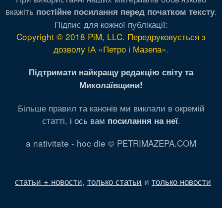
вкажіть
.
постійне посилання перед початком тексту
Підпис для кожної публікації:
Copyright © 2018 PiM, LLC. Передруковується з
дозволу ІА «Петро і Мазепа»
.
Підтримати найкращу редакцію світу та
Миколаївщини!
Більше правил та канонів ми виклали в окремій
статті,
і ось вам
.
посилання на неї
a nativitate - hoc die © PETRIMAZEPA.COM
статьи + новости
,
только статьи
и
только новости