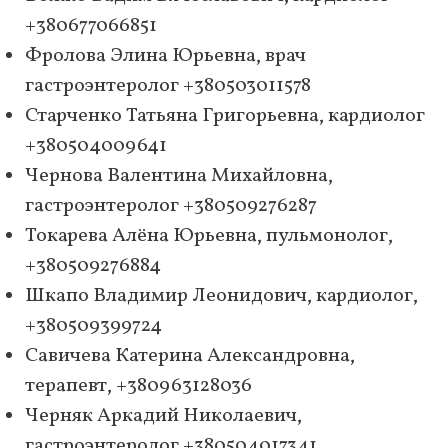
+380677066851
Фролова Элина Юрьевна, врач
гастроэнтеролог +380503011578
Старченко Татьяна Григорьевна, кардиолог
+380504009641
Чернова Валентина Михайловна,
гастроэнтеролог +380509276287
Токарева Алёна Юрьевна, пульмонолог,
+380509276884
Шкапо Владимир Леонидович, кардиолог,
+380509399724
Савичева Катерина Александровна,
терапевт, +380963128036
Черняк Аркадий Николаевич,
гастроэнтеролог +380504017341