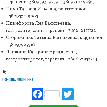
терапевт +380959359759, +380971049256,
Пиун Татьяна Ильевна, рентгенолог
+380957149063
Никифорова Яна Васильевна,
гастроэнтеролог, терапевт +380686111122
Стороженко Татьяна Евгеньевна, кардиолог
+380979235161
Лапшина Катерина Аркадьевна,
гастроэнтеролог, терапевт +380662953214
#
помощь
медицина
Fac
Tw
ebo
itte