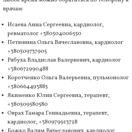
любое время можно обратиться по телефону к
врачам:
Исаева Анна Сергеевна, кардиолог,
ревматолог +380504006550
Петюнина Ольга Вячеславовна, кардиолог
+380509737905
Рябуха Владислав Валериевич, кардиолог
+380672990488
Коротченко Ольга Валерьевна, пульмонолог
+380664493885
Якименко Юлия Сергеевна, терапевт,
+380509580580
Оврах Тамара Геннадьевна, терапевт,
кардиолог, +380979913728
Божко Вадим Вячеславович, кардиолог