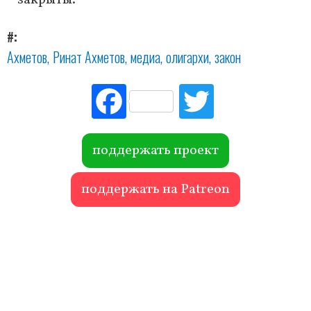
закрыты.
#
Ахметов
Ринат Ахметов
медиа
олигархи
закон
Fac
Tw
ebo
itte
ok
r
поддержать проект
поддержать на Patreon