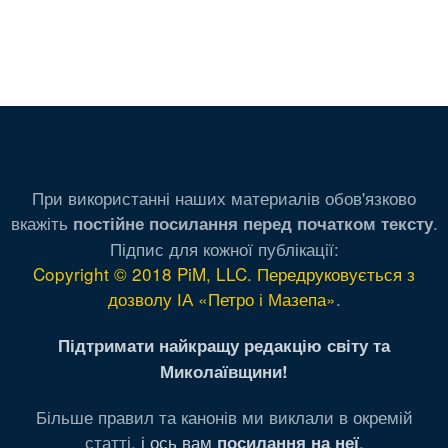
При використанні наших материалів обов'язково
вкажіть
.
постійне посилання перед початком тексту
Підпис для кожної публікації:
Copyright © 2018 PiM, LLC. Передруковується з
дозволу ІА «Петро і Мазепа»
.
Підтримати найкращу редакцію світу та
Миколаївщини!
Більше правил та канонів ми виклали в окремій
статті,
і ось вам
.
посилання на неї