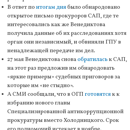
В ответ по
итогам дня
было обнародовано
открытое письмо прокуроров САП, где те
интересовались как же Венедиктова
получила данные об их расследованиях хотя
орган они независимый, и обвиняли ГПУ в
ненадлежащей передаче им дел.
27 мая Венедиктова снова
обратилась
к САП,
на этот раз предложив им обнародовать
«яркие примеры» судебных приговоров за
которые им «не стыдно».
А СМИ сообщали, что в ОГП
готовятся
к к
избранию нового главы
Специализированной антикоррупционной
прокуратуры вместо Холодницкого. Срок
его полномочий истекает в ноябре.