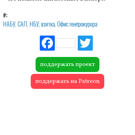
#
НАБУ
САП
НБУ
взятка
Офис генпрокурора
Fac
Tw
ebo
itte
ok
r
поддержать проект
поддержать на Patreon