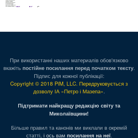
При використанні наших материалів обов'язково
вкажіть
.
постійне посилання перед початком тексту
Підпис для кожної публікації:
Copyright © 2018 PiM, LLC. Передруковується з
дозволу ІА «Петро і Мазепа»
.
Підтримати найкращу редакцію світу та
Миколаївщини!
Більше правил та канонів ми виклали в окремій
статті,
і ось вам
.
посилання на неї