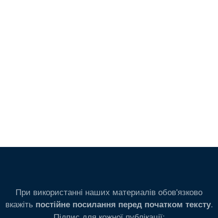
При використанні наших материалів обов'язково
вкажіть
.
постійне посилання перед початком тексту
Підпис для кожної публікації: