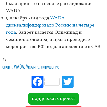
было принято на основе расследования
WADA
9 декабря 2019 года
WADA
дисквалифицировало Россию на четыре
года
. Запрет касается Олимпиад и
чемпионатов мира, и права проводить
мероприятия. РФ подала апелляцию в CAS
#
спорт
WADA
Украина
нарушение
Fac
Tw
ebo
itte
ok
r
поддержать проект