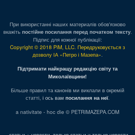
При використанні наших материалів обов'язково
вкажіть
.
постійне посилання перед початком тексту
Підпис для кожної публікації:
Copyright © 2018 PiM, LLC. Передруковується з
дозволу ІА «Петро і Мазепа»
.
Підтримати найкращу редакцію світу та
Миколаївщини!
Більше правил та канонів ми виклали в окремій
статті,
і ось вам
.
посилання на неї
a nativitate - hoc die © PETRIMAZEPA.COM
статьи + новости
,
только статьи
и
только новости