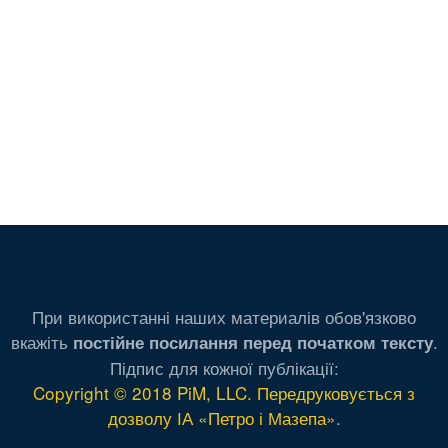
При використанні наших материалів обов'язково
вкажіть
.
постійне посилання перед початком тексту
Підпис для кожної публікації:
Copyright © 2018 PiM, LLC. Передруковується з
дозволу ІА «Петро і Мазепа»
.