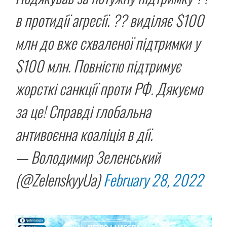
в протидії агресії. ?? виділяє $100
млн до вже схваленої підтримки у
$100 млн. Повністю підтримує
жорсткі санкції проти РФ. Дякуємо
за це! Справді глобальна
антивоєнна коаліція в дії.
— Володимир Зеленський
(@ZelenskyyUa)
February 28, 2022