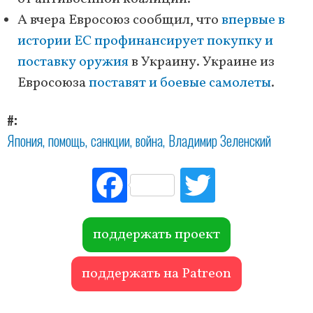
А вчера Евросоюз сообщил, что
впервые в
истории ЕС профинансирует покупку и
поставку оружия
в Украину. Украине из
Евросоюза
поставят и боевые самолеты
.
#
Япония
помощь
санкции
война
Владимир Зеленский
Fac
Tw
ebo
itte
ok
r
поддержать проект
поддержать на Patreon