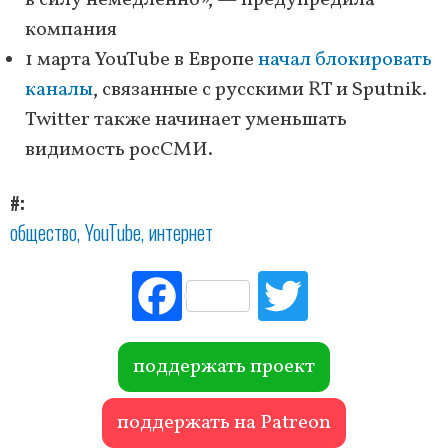
в силу немедленно», — предупредила
компания
1 марта YouTube в Европе
начал блокировать
каналы
, связанные с русскими RT и Sputnik.
Twitter также начинает уменьшать
видимость росСМИ.
#
общество
YouTube
интернет
Fac
Tw
ebo
itte
ok
r
поддержать проект
поддержать на Patreon