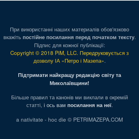
При використанні наших материалів обов'язково
вкажіть
.
постійне посилання перед початком тексту
Підпис для кожної публікації:
Copyright © 2018 PiM, LLC. Передруковується з
дозволу ІА «Петро і Мазепа»
.
Підтримати найкращу редакцію світу та
Миколаївщини!
Більше правил та канонів ми виклали в окремій
статті,
і ось вам
.
посилання на неї
a nativitate - hoc die © PETRIMAZEPA.COM