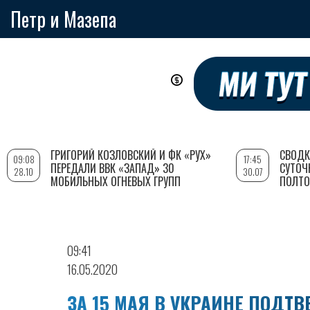
Петр и Мазепа
Перейти
к
основному
содержанию
ГРИГОРИЙ КОЗЛОВСКИЙ И ФК «РУХ»
СВОДК
09:08
17:45
ПЕРЕДАЛИ ВВК «ЗАПАД» 30
СУТОЧ
28.10
30.07
МОБИЛЬНЫХ ОГНЕВЫХ ГРУПП
ПОЛТО
09:41
16.05.2020
ЗА 15 МАЯ В УКРАИНЕ ПОДТВ