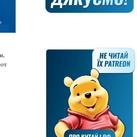
и.
 от