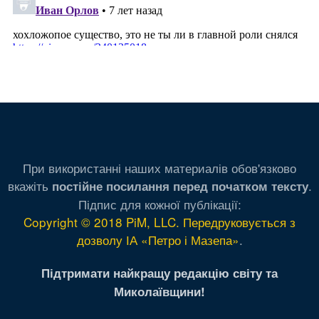
При використанні наших материалів обов'язково
вкажіть
.
постійне посилання перед початком тексту
Підпис для кожної публікації:
Copyright © 2018 PiM, LLC. Передруковується з
дозволу ІА «Петро і Мазепа»
.
Підтримати найкращу редакцію світу та
Миколаївщини!