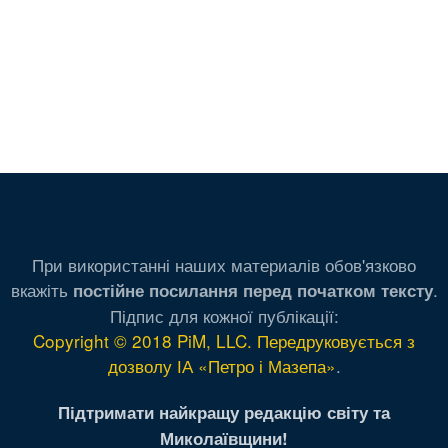
При використанні наших материалів обов'язково
вкажіть
.
постійне посилання перед початком тексту
Підпис для кожної публікації:
Copyright © 2018 PiM, LLC. Передруковується з
дозволу ІА «Петро і Мазепа»
.
Підтримати найкращу редакцію світу та
Миколаївщини!