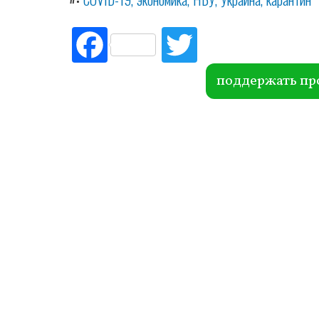
Fac
Tw
ebo
itte
ok
r
поддержать пр