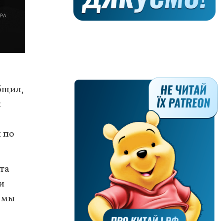
бщил,
н
 по
та
и
П мы