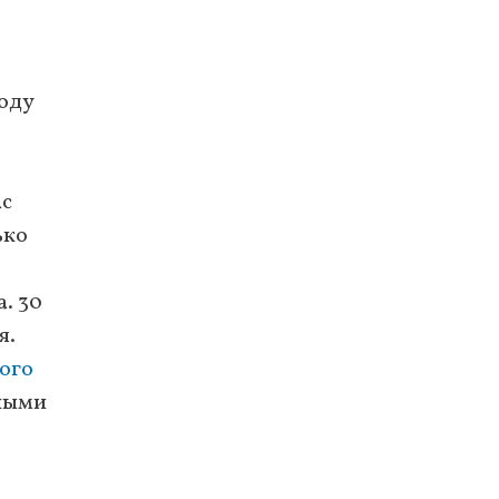
году
ас
ько
. 30
я.
ого
ьными