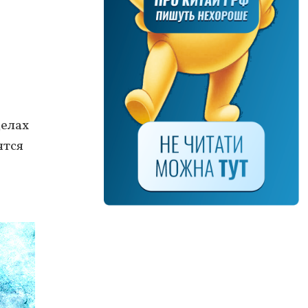
%
делах
ятся