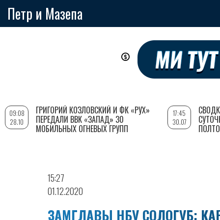
Петр и Мазепа
Перейти
к
основному
содержанию
ГРИГОРИЙ КОЗЛОВСКИЙ И ФК «РУХ»
СВОДК
09:08
17:45
ПЕРЕДАЛИ ВВК «ЗАПАД» 30
СУТОЧ
28.10
30.07
МОБИЛЬНЫХ ОГНЕВЫХ ГРУПП
ПОЛТО
15:27
01.12.2020
ЗАМГЛАВЫ НБУ СОЛОГУБ: КА