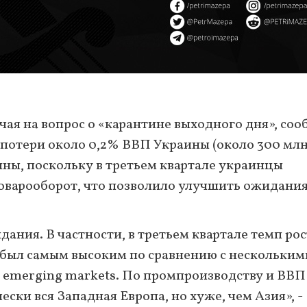
ая на вопрос о «карантине выходного дня», соо
 потери около 0,2% ВВП Украины (около 300 мл
нны, поскольку в третьем квартале украинцы
оварооборот, что позволило улучшить ожидания
ания. В частности, в третьем квартале темп рос
 был самым высоким по сравнению с нескольким
 и emerging markets. По промпроизводству и ВВ
ески вся Западная Европа, но хуже, чем Азия», -