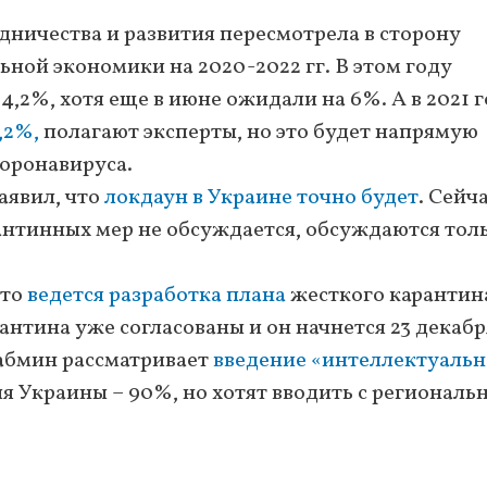
ничества и развития пересмотрела в сторону
ьной экономики на 2020-2022 гг. В этом году
,2%, хотя еще в июне ожидали на 6%. А в 2021 
,2%,
полагают эксперты, но это будет напрямую
коронавируса.
аявил, что
локдаун в Украине точно будет
. Сейч
антинных мер не обсуждается, обсуждаются тол
что
ведется разработка плана
жесткого карантина
антина уже согласованы и он начнется 23 декабр
Кабмин рассматривает
введение «интеллектуальн
ля Украины – 90%, но хотят вводить с регионал