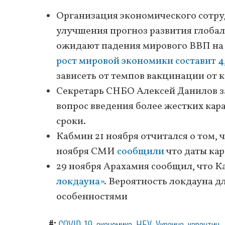
Организация экономического сотруд
улучшения прогноз развития глобал
ожидают падения мирового ВВП на 4
рост мировой экономики составит 4
зависеть от темпов вакцинации от 
Секретарь СНБО Алексей Данилов з
вопрос введения более жестких кар
сроки.
Кабмин 21 ноября отчитался о том, 
ноября СМИ
сообщили
что даты кар
29 ноября Арахамия сообщил, что 
локдауна»
. Вероятность локдауна д
особенностями
#
COVID-19
экономика
НБУ
Украина
карантин