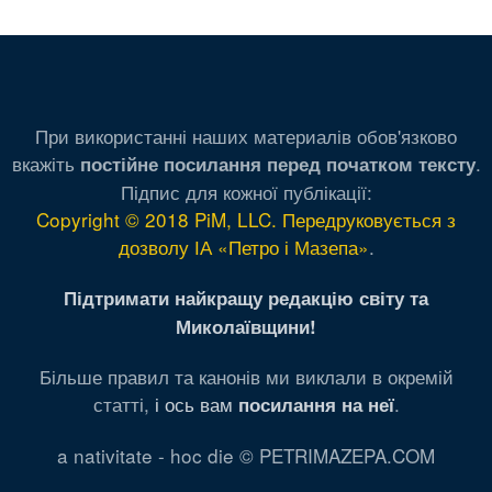
При використанні наших материалів обов'язково
вкажіть
.
постійне посилання перед початком тексту
Підпис для кожної публікації:
Copyright © 2018 PiM, LLC. Передруковується з
дозволу ІА «Петро і Мазепа»
.
Підтримати найкращу редакцію світу та
Миколаївщини!
Більше правил та канонів ми виклали в окремій
статті,
і ось вам
.
посилання на неї
a nativitate - hoc die © PETRIMAZEPA.COM