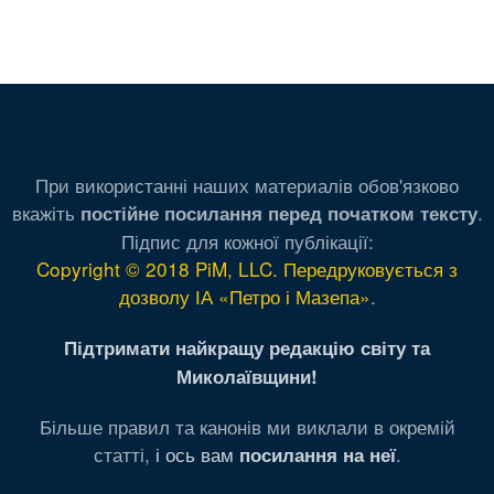
При використанні наших материалів обов'язково
вкажіть
.
постійне посилання перед початком тексту
Підпис для кожної публікації:
Copyright © 2018 PiM, LLC. Передруковується з
дозволу ІА «Петро і Мазепа»
.
Підтримати найкращу редакцію світу та
Миколаївщини!
Більше правил та канонів ми виклали в окремій
статті,
і ось вам
.
посилання на неї