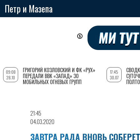
Петр и Мазепа
Перейти
к
основному
содержанию
ГРИГОРИЙ КОЗЛОВСКИЙ И ФК «РУХ»
СВОДК
09:08
17:45
ПЕРЕДАЛИ ВВК «ЗАПАД» 30
СУТОЧ
28.10
30.07
МОБИЛЬНЫХ ОГНЕВЫХ ГРУПП
ПОЛТО
21:45
04.03.2020
ЗАВТРА РАДА ВНОВЬ СОБЕРЕ