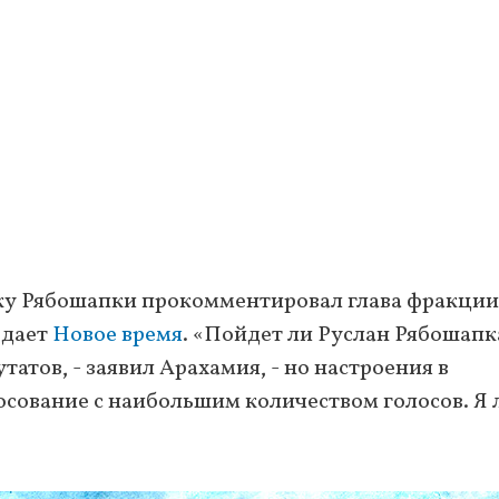
вку Рябошапки прокомментировал глава фракции
едает
Новое время
. «Пойдет ли Руслан Рябошапк
татов, - заявил Арахамия, - но настроения в
лосование с наибольшим количеством голосов. Я