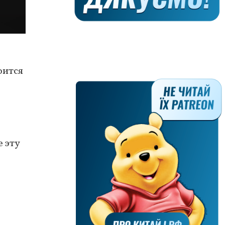
оится
 эту