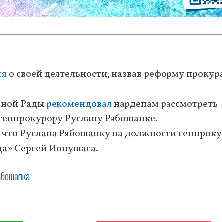
ся
о своей деятельности, назвав реформу прокур
овной Рады
рекомендовал
нардепам рассмотреть
 генпрокурору Руслану Рябошапке.
, что Руслана Рябошапку на должности генпрок
да» Сергей Ионушаса.
ябошапка