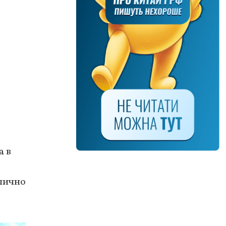
а в
 лично