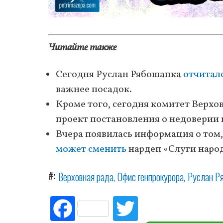
Читайте также
Сегодня Руслан Рябошапка
отчитал
важнее посадок.
Кроме того, сегодня комитет Верх
проект постановления о недоверии
Вчера появилась информация о том
может сменить
нардеп «Слуги наро
#
Верховная рада
Офис генпрокурора
Руслан Р
Fac
Tw
ebo
itte