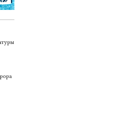
атуры
урора