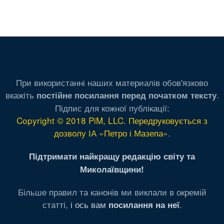
При використанні наших материалів обов'язково
вкажіть
.
постійне посилання перед початком тексту
Підпис для кожної публікації:
Copyright © 2018 PiM, LLC. Передруковується з
дозволу ІА «Петро і Мазепа»
.
Підтримати найкращу редакцію світу та
Миколаївщини!
Більше правил та канонів ми виклали в окремій
статті,
і ось вам
.
посилання на неї