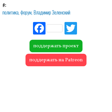
#
политика
форум
Владимир Зеленский
Fac
Tw
ebo
itte
ok
r
поддержать проект
поддержать на Patreon