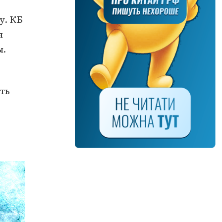
у. КБ
я
ы.
ть