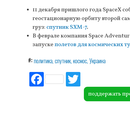
11 декабря пришлого года SpaceX со
геостационарную орбиту второй са
груз:
спутник SXM-7
.
В феврале компания Space Adventur
запуске
полетов для космических т
#
политика
спутник
космос
Украина
Fac
Tw
ebo
itte
ok
r
поддержать пр