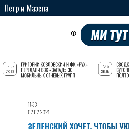
Петр и Мазепа
Перейти
к
основному
содержанию
ГРИГОРИЙ КОЗЛОВСКИЙ И ФК «РУХ»
СВОДК
09:08
17:45
ПЕРЕДАЛИ ВВК «ЗАПАД» 30
СУТОЧ
28.10
30.07
МОБИЛЬНЫХ ОГНЕВЫХ ГРУПП
ПОЛТО
11:33
02.02.2021
ЗЕЛЕНСКИЙ ХОЧЕТ, ЧТОБЫ У