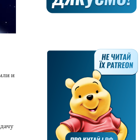
мли и
адачу