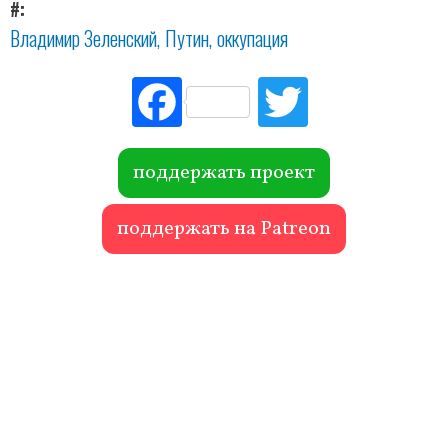
#
Владимир Зеленский
Путин
оккупация
Fac
Tw
ebo
itte
ok
r
поддержать проект
поддержать на Patreon