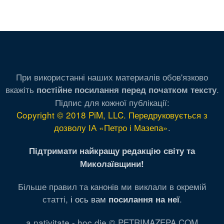
При використанні наших материалів обов'язково
вкажіть
.
постійне посилання перед початком тексту
Підпис для кожної публікації:
Copyright © 2018 PiM, LLC. Передруковується з
дозволу ІА «Петро і Мазепа»
.
Підтримати найкращу редакцію світу та
Миколаївщини!
Більше правил та канонів ми виклали в окремій
статті,
і ось вам
.
посилання на неї
a nativitate - hoc die © PETRIMAZEPA.COM