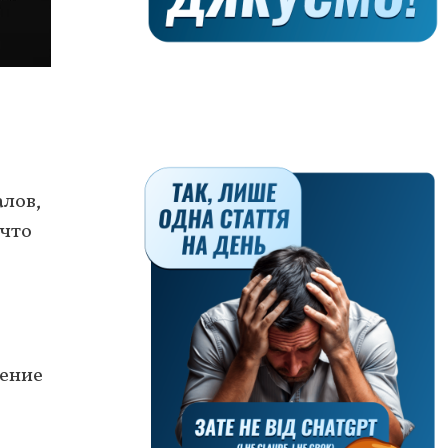
алов,
 что
дение