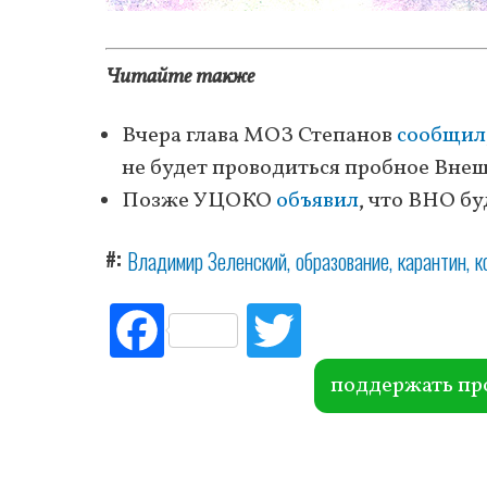
Читайте также
Вчера глава МОЗ Степанов
сообщил
не будет проводиться пробное Вне
Позже УЦОКО
объявил
, что ВНО бу
#
Владимир Зеленский
образование
карантин
к
Fac
Tw
ebo
itte
ok
r
поддержать пр