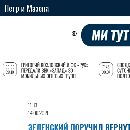
Петр и Мазепа
Перейти
к
основному
содержанию
ГРИГОРИЙ КОЗЛОВСКИЙ И ФК «РУХ»
СВОДК
09:08
17:45
ПЕРЕДАЛИ ВВК «ЗАПАД» 30
СУТОЧ
28.10
30.07
МОБИЛЬНЫХ ОГНЕВЫХ ГРУПП
ПОЛТО
11:33
14.06.2020
ЗЕЛЕНСКИЙ ПОРУЧИЛ ВЕРНУТ