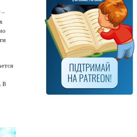
 –
х
но
ти
ается
 В