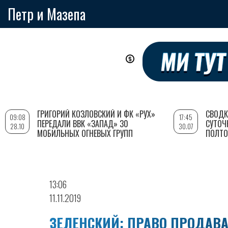
Петр и Мазепа
Перейти
к
основному
содержанию
ГРИГОРИЙ КОЗЛОВСКИЙ И ФК «РУХ»
СВОДК
09:08
17:45
ПЕРЕДАЛИ ВВК «ЗАПАД» 30
СУТОЧ
28.10
30.07
МОБИЛЬНЫХ ОГНЕВЫХ ГРУПП
ПОЛТО
13:06
11.11.2019
ЗЕЛЕНСКИЙ: ПРАВО ПРОДАВА