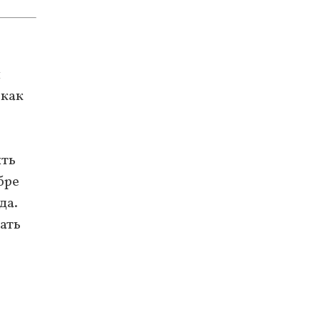
и
 как
ить
ябре
да.
ать