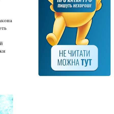
акона
еть
ей
тки