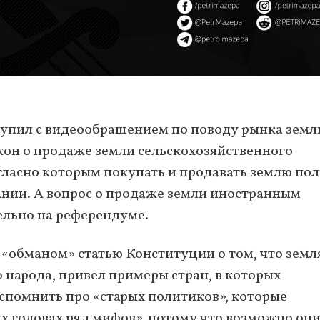
упил с видеообращением по поводу рынка земл
закон о продаже земли сельскохозяйственного
гласно которым покупать и продавать землю по
нии. А вопрос о продаже земли иностранным
ельно на референдуме.
 «обманом» статью Конституции о том, что земл
 народа, привел примеры стран, в которых
вспомнить про «старых политиков», которые
их головах ряд мифов», потому что возможно он