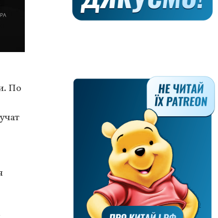
и. По
лучат
я
и