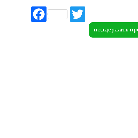
Fac
Tw
ebo
itte
ok
r
поддержать пр