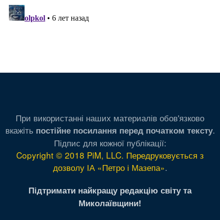
При використанні наших материалів обов'язково
вкажіть
.
постійне посилання перед початком тексту
Підпис для кожної публікації:
Copyright © 2018 PiM, LLC. Передруковується з
дозволу ІА «Петро і Мазепа»
.
Підтримати найкращу редакцію світу та
Миколаївщини!