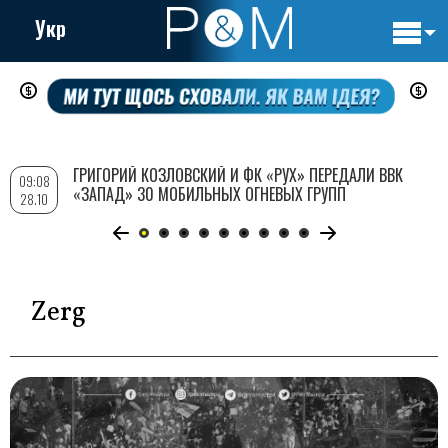
Укр
Основн
Перейти
навигац
к
основному
содержанию
ГРИГОРИЙ КОЗЛОВСКИЙ И ФК «РУХ» ПЕРЕДАЛИ ВВК
09:08
«ЗАПАД» 30 МОБИЛЬНЫХ ОГНЕВЫХ ГРУПП
28.10
Zerg