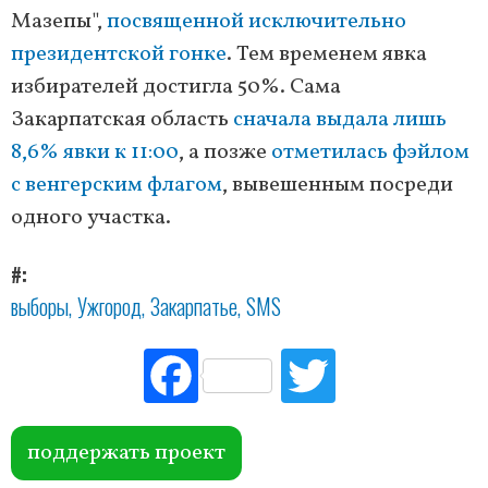
Мазепы",
посвященной исключительно
президентской гонке
. Тем временем явка
избирателей достигла 50%. Сама
Закарпатская область
сначала выдала лишь
8,6% явки к 11:00
, а позже
отметилась фэйлом
с венгерским флагом
, вывешенным посреди
одного участка.
#
выборы
Ужгород
Закарпатье
SMS
Fac
Tw
ebo
itte
ok
r
поддержать проект