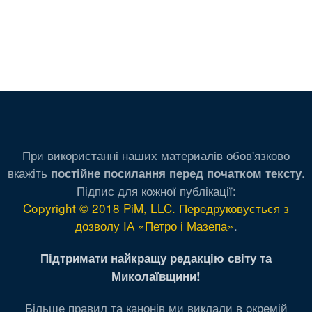
При використанні наших материалів обов'язково
вкажіть
.
постійне посилання перед початком тексту
Підпис для кожної публікації:
Copyright © 2018 PiM, LLC. Передруковується з
дозволу ІА «Петро і Мазепа»
.
Підтримати найкращу редакцію світу та
Миколаївщини!
Більше правил та канонів ми виклали в окремій