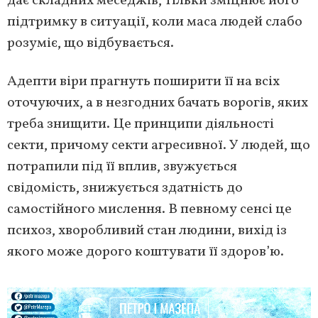
дає складних меседжів, тільки зміцнює його
підтримку в ситуації, коли маса людей слабо
розуміє, що відбувається.
Адепти віри прагнуть поширити її на всіх
оточуючих, а в незгодних бачать ворогів, яких
треба знищити. Це принципи діяльності
секти, причому секти агресивної. У людей, що
потрапили під її вплив, звужується
свідомість, знижується здатність до
самостійного мислення. В певному сенсі це
психоз, хворобливий стан людини, вихід із
якого може дорого коштувати її здоров’ю.