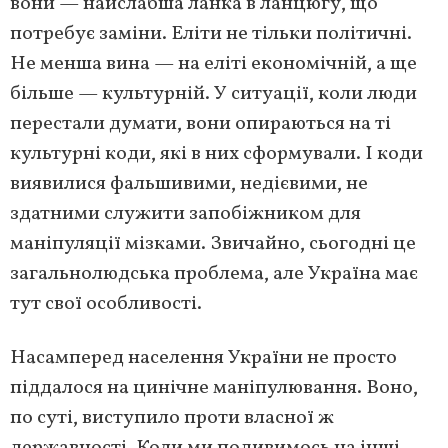
вони — найслабша ланка в ланцюгу, що
потребує заміни. Еліти не тільки політичні.
Не менша вина — на еліті економічній, а ще
більше — культурній. У ситуації, коли люди
перестали думати, вони опираються на ті
культурні коди, які в них сформували. І коди
виявилися фальшивими, недієвими, не
здатними служити запобіжником для
маніпуляції мізками. Звичайно, сьогодні це
загальнолюдська проблема, але Україна має
тут свої особливості.
Насамперед населення України не просто
піддалося на цинічне маніпулювання. Воно,
по суті, виступило проти власної ж
державності. Коли ми подивимось на інші