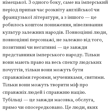
німецької. З одного боку, саме на імперський
період припав час розквіту англійської чи
французької літератури, а з іншого — це
робилось коштом пониження, нівелювання
культур залежних народів. Повноцінні люди,
повноцінні персонажі, не залежно від того,
позитивні чи негативні — це завжди
представники імперського народу. Тільки
вони мають право на весь спектр людських
почуттів, тільки вони можуть бути
справжніми героями, мучениками, святими.
Тільки вони можуть творити міф про
справжніх людей і справжню націю.
Тубільці — це завжди масовка, обслуга,
прямо чи опосередковано. Це люди, яких