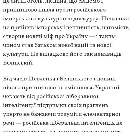
це антиГоголь, людина, що свідомо і
принципово пішла проти російського
імперського культурного дискурсу. Шевченко
не прийняв імперську ідентичність, натомість
створив новий міф про Україну — і таким
чином став батьком нової нації та нової
культури. Не випадково його так ненавидів
Бєлінській.
Від часів Шевченка і Бєлінського і донині
нічого принципово не змінилося. Українці
чекають від російської ліберальної
інтелігенції підтримки своїх прагнень,
уперто не бажаючи розуміти елементарної
речі — російська ліберальна інтелігенція не
менш імперська, свідомо чи несвідомо, ніж