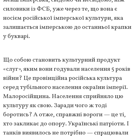
силовики із ФСБ, уже через те, що вона є
носієм російської імперської культури, яка
залишається імперською до останньої крапки
у букварі.
Що собою становить культурний продукт
«слуг», яким вони годували населення 5 років
війни? Це провінційна російська культура
серед тубільного населення окраїни імперії.
Малоросійщина. Населення сприйняло цю
культуру як свою. Заради чого ж тоді
боротись? А отже, справжні вороги — це ті,
хто закликає до опору. Українські патріоти. І
танків виявилось не потрібно — спрацювали