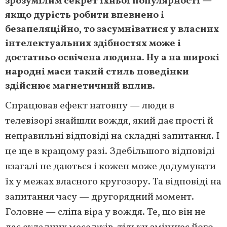
зрозумілим секрет їхньої популярності —
якщо дурість робити впевнено і
безапеляційно, то засумніватися у власних
інтелектуальних здібностях може і
достатньо освічена людина. Ну а на широкі
народні маси такий стиль поведінки
здійснює магнетичний вплив.
Спрацював ефект натовпу — люди в
телевізорі знайшли вождя, який дає прості й
неправильні відповіді на складні запитання. І
це ще в кращому разі. Здебільшого відповіді
взагалі не даються і кожен може додумувати
їх у межах власного кругозору. Та відповіді на
запитання часу — другорядний момент.
Головне — сліпа віра у вождя. Те, що він не