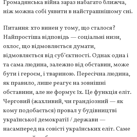
Громадянська війна зараз набагато ближча,
ніж можна собі уявити в найстрашнішому сні.
Питання: хто винен у тому, що сталося?
Найпростіша відповідь — соціальні низи,
охлос, що відмовляється думати,
відмовляється від суб’єктності. Однак одна і
та сама людина, залежно від обставин, може
бути і героєм, і твариною. Пересічна людина,
як правило, лише реагує на зовнішні
обставини, але не формує їх. Це функція еліт.
Черговий (жахливий, чи грандіозний — як
кому подобається) провал у будівництві
української демократії / держави —
насамперед на совісті українських еліт. Саме