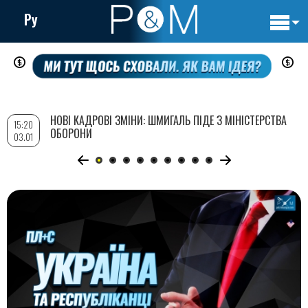
Ру
Основн
Перейти
навигац
до
основного
вмісту
НОВІ КАДРОВІ ЗМІНИ: ШМИГАЛЬ ПІДЕ З МІНІСТЕРСТВА
15:20
ОБОРОНИ
03.01