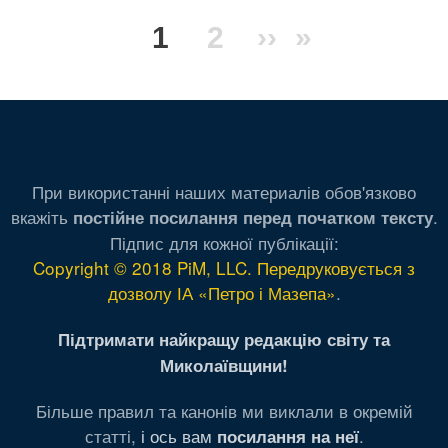
Розбивка
Поточна
1
Сторінка
2
Наступна
››
Остання
»
на
сторінки
сторінка
сторінка
сторінка
При використанні наших материалів обов'язково
вкажіть
.
постійне посилання перед початком тексту
Підпис для кожної публікації:
Copyright © 2018 PiM, LLC. Передруковується з
дозволу ІА «Петро і Мазепа»
.
Підтримати найкращу редакцію світу та
Миколаївщини!
Більше правил та канонів ми виклали в окремій
статті,
і ось вам
.
посилання на неї