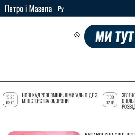
Петро і Мазепа
Ру
Перейти
до
основного
вмісту
НОВІ КАДРОВІ ЗМІНИ: ШМИГАЛЬ ПІДЕ З
ЗЕЛЕН
15:20
17:30
МІНІСТЕРСТВА ОБОРОНИ
ОЧІЛЬ
03.01
02.01
РОЗВІ
КИТАЙСЬКИЙ СВІТ. ШП