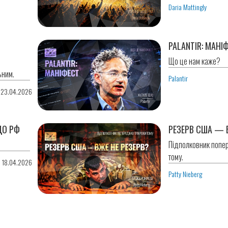
Daria Mattingly
PALANTIR: МАНІ
Що це нам каже?
ьним.
Palantir
 23.04.2026
ДО РФ
РЕЗЕРВ США — В
Підполковник попе
тому.
0 18.04.2026
Patty Nieberg