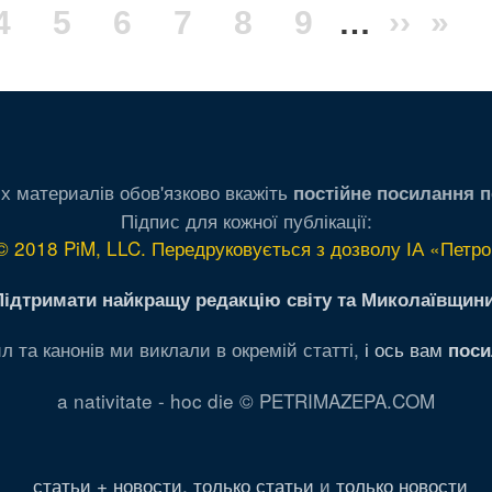
а
очна
Сторінка
4
Сторінка
5
Сторінка
6
Сторінка
7
Сторінка
8
Сторінка
9
…
Насту
››
Ост
»
рінка
сторін
сто
х материалів обов'язково вкажіть
постійне посилання п
Підпис для кожної публікації:
© 2018 PiM, LLC. Передруковується з дозволу ІА «Петро
Підтримати найкращу редакцію світу та Миколаївщини
л та канонів ми виклали в окремій статті,
і ось вам
поси
a nativitate - hoc die © PETRIMAZEPA.COM
статьи + новости
,
только статьи
и
только новости