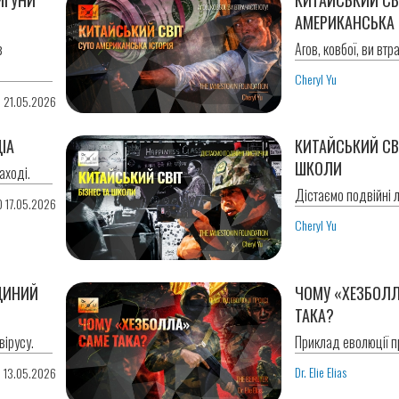
АМЕРИКАНСЬКА 
в
Агов, ковбої, ви втр
Cheryl Yu
0 21.05.2026
ІА
КИТАЙСЬКИЙ СВІ
ШКОЛИ
аході.
Дістаємо подвійні 
0 17.05.2026
Cheryl Yu
ДИНИЙ
ЧОМУ «ХЕЗБОЛЛ
ТАКА?
ірусу.
Приклад еволюції пр
Dr. Elie Elias
0 13.05.2026