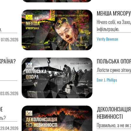
МЕНША М'ЯСОРУ
Нічого собі, на Захо
інфільтрацію.
.
Verity Bowman
0 07.05.2026
КРАЇНА?
ПОЛЬСЬКА ОПО
Логісти сумно зітхну
Emir J. Phillips
 03.05.2026
DE
ДЕКОЛОНІЗАЦІЯ
НЕВИННОСТІ
ить?
Правильно, а не як
 29.04.2026