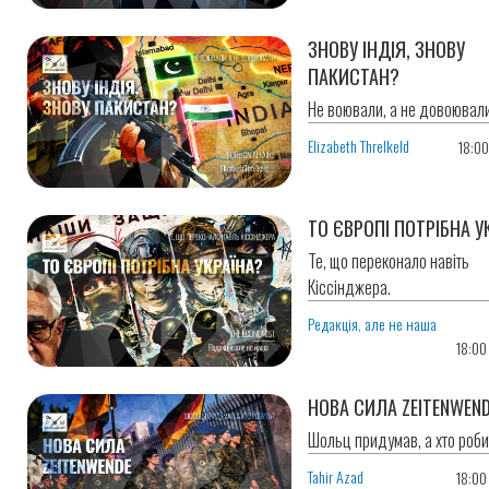
ЗНОВУ ІНДІЯ, ЗНОВУ
ПАКИСТАН?
Не воювали, а не довоювали
Elizabeth Threlkeld
18:0
ТО ЄВРОПІ ПОТРІБНА У
Те, що переконало навіть
Кіссінджера.
Редакція, але не наша
18:00
НОВА СИЛА ZEITENWEN
Шольц придумав, а хто роб
Tahir Azad
18:00