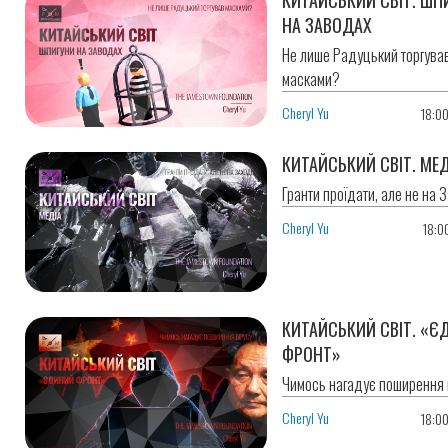
НА ЗАВОДАХ
Не лише Радуцький торгува
масками?
Cheryl Yu
18:0
КИТАЙСЬКИЙ СВІТ. МЕД
Гранти проїдати, але не на З
Cheryl Yu
18:0
КИТАЙСЬКИЙ СВІТ. «Є
ФРОНТ»
Чимось нагадує поширення в
Cheryl Yu
18:0