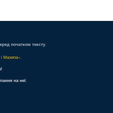
пна
ання
ка
рінка
.
еред початком тексту
 і Мазепа»
.
!
.
лання на неї