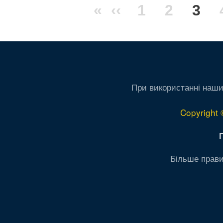
Перша
«
Попередня
‹‹
Сторінка
1
Сторінк
2
Пот
3
на
сторінки
сторінка
сторінка
сто
При використанні наши
Copyright 
Більше прави