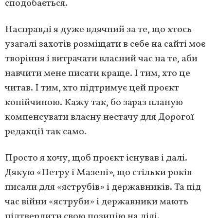
сподобається.
Насправді я дуже вдячний за те, що хтось
узагалі захотів розміщати в себе на сайті моє
творіння і витрачати власний час на те, аби
навчити мене писати краще. І тим, хто це
читав. І тим, хто підтримує цей проєкт
копійчиною. Кажу так, бо зараз планую
компенсувати власну нестачу для Дорогої
редакції так само.
Просто я хочу, щоб проєкт існував і далі.
Дякую «Петру і Мазепі», що стільки років
писали для «яструбів» і державників. Та під
час війни «яструби» і державники мають
підтвердити свою позицію на ділі.