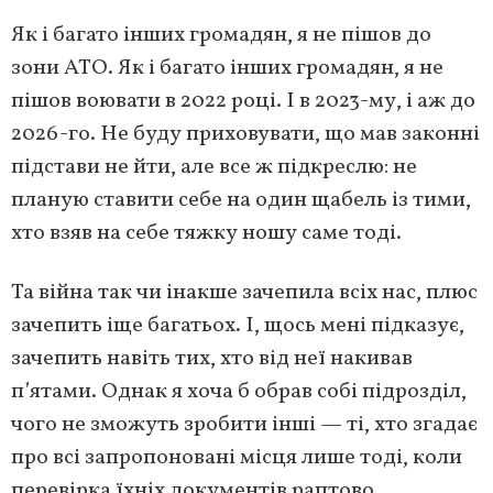
Як і багато інших громадян, я не пішов до
зони АТО. Як і багато інших громадян, я не
пішов воювати в 2022 році. І в 2023-му, і аж до
2026-го. Не буду приховувати, що мав законні
підстави не йти, але все ж підкреслю: не
планую ставити себе на один щабель із тими,
хто взяв на себе тяжку ношу саме тоді.
Та війна так чи інакше зачепила всіх нас, плюс
зачепить іще багатьох. І, щось мені підказує,
зачепить навіть тих, хто від неї накивав
п’ятами. Однак я хоча б обрав собі підрозділ,
чого не зможуть зробити інші — ті, хто згадає
про всі запропоновані місця лише тоді, коли
перевірка їхніх документів раптово