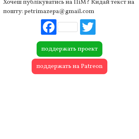
Хочеш публікуватись на ПіМ? Кидай текст на
пошту:
petrimazepa@gmail.com
Fac
Tw
ebo
itte
ok
r
поддержать проект
поддержать на Patreon