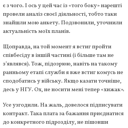
є з чого. І ось у цей час із «того боку» нарешті
провели аналіз своєї діяльності, тобто таки
знайшли мою анкету. Подзвонили, уточнили
актуальність моїх планів.
Щоправда, на той момент я встиг пройти
співбесіду в іншій частині (і більше там не
з’являвся). Тож, підозрюю, навіть на такому
ранньому етапі служби я вже встиг комусь не
сподобатись у війську. Якщо казати точніше,
десь у НГУ. Ох, не носити мені тепер «хижак».
Усе узгодили. На жаль, довелося підписувати
контракт. Така плата за бажання приєднатися
до конкретного підрозділу, не пішовши